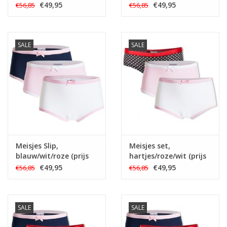
(prijs per 3)
(prijs per 3)
€49,95
€49,95
€56,85
€56,85
SALE
SALE
Meisjes Slip,
Meisjes set,
blauw/wit/roze (prijs
hartjes/roze/wit (prijs
per 3)
per 3)
€49,95
€49,95
€56,85
€56,85
SALE
SALE