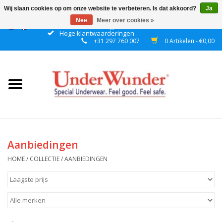
Wij slaan cookies op om onze website te verbeteren. Is dat akkoord?
Ja
Nee
Meer over cookies »
Gratis verzending boven € 50 binnen NL
Hoge klantwaarderingen
+31 297 760 007
0 Artikelen - €0,00
Home
Dames
Heren
Jongens
Aanbiedingen
Meisjes
HOME
/
COLLECTIE
/
AANBIEDINGEN
Nacht
Plashorloges