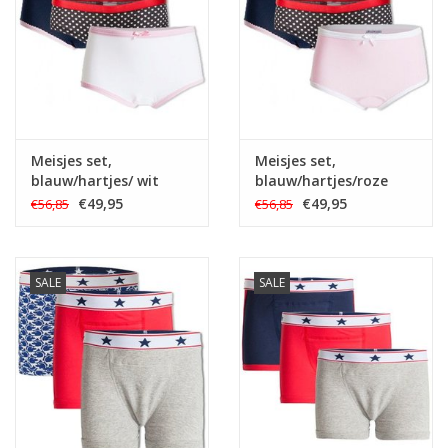
Meisjes set,
Meisjes set,
blauw/hartjes/ wit
blauw/hartjes/roze
(prijs per 3)
€49,95
€49,95
€56,85
€56,85
SALE
SALE