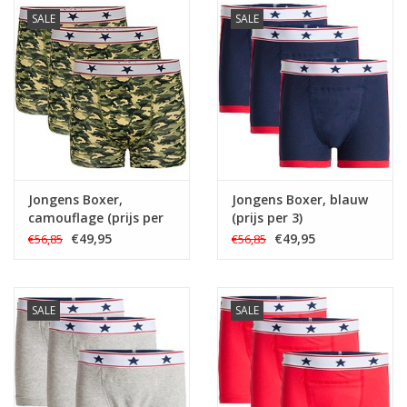
SALE
SALE
Jongens Boxer,
Jongens Boxer, blauw
camouflage (prijs per
(prijs per 3)
3)
€49,95
€49,95
€56,85
€56,85
SALE
SALE