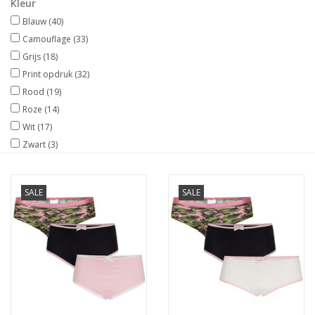
Kleur
Blauw
(40)
Ons ondergoed
Camouflage
(33)
Grijs
(18)
Blog
Print opdruk
(32)
Rood
(19)
Roze
(14)
Wit
(17)
Zwart
(3)
SALE
SALE