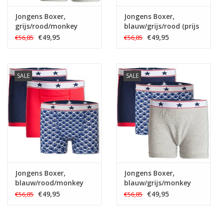
Jongens Boxer,
Jongens Boxer,
grijs/rood/monkey
blauw/grijs/rood (prijs
(prijs per 3)
per 3)
€49,95
€49,95
€56,85
€56,85
SALE
SALE
Jongens Boxer,
Jongens Boxer,
blauw/rood/monkey
blauw/grijs/monkey
(prijs per 3)
(prijs per 3)
€49,95
€49,95
€56,85
€56,85