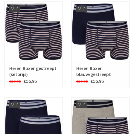
SALE
SALE
Heren Boxer gestreept
Heren Boxer
(setprijs)
blauw/gestreept
(setprijs)
€56,95
€56,95
€59,90
€59,90
SALE
SALE