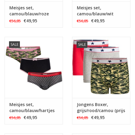
Meisjes set,
Meisjes set,
camou/blauw/roze
camou/blauw/wit
€49,95
€49,95
€56,85
€56,85
SALE
SALE
Meisjes set,
Jongens Boxer,
camou/blauw/hartjes
grijs/rood/camou (prijs
per 3)
€49,95
€49,95
€56,85
€56,85