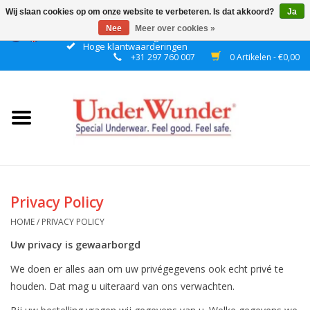
Wij slaan cookies op om onze website te verbeteren. Is dat akkoord?
Ja
Nee
Meer over cookies »
Gratis verzending boven € 50 binnen NL
Hoge klantwaarderingen
+31 297 760 007
0 Artikelen - €0,00
Home
Dames
Heren
Jongens
Privacy Policy
Meisjes
HOME
/
PRIVACY POLICY
Uw privacy is gewaarborgd
Nacht
We doen er alles aan om uw privégegevens ook echt privé te
houden. Dat mag u uiteraard van ons verwachten.
Plashorloges