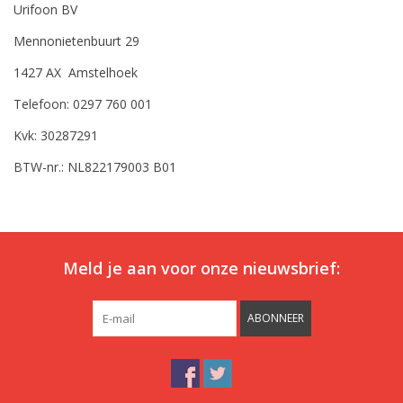
Urifoon BV
Mennonietenbuurt 29
1427 AX Amstelhoek
Telefoon: 0297 760 001
Kvk: 30287291
BTW-nr.: NL822179003 B01
Meld je aan voor onze nieuwsbrief:
ABONNEER