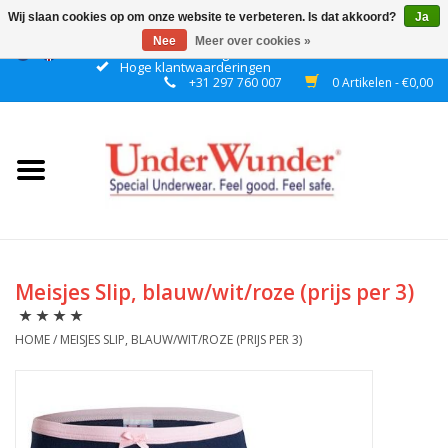
Wij slaan cookies op om onze website te verbeteren. Is dat akkoord?
Ja
Nee
Meer over cookies »
Gratis verzending boven € 50 binnen NL
Hoge klantwaarderingen
+31 297 760 007
0 Artikelen - €0,00
Home
Dames
Heren
Jongens
Meisjes Slip, blauw/wit/roze (prijs per 3)
Meisjes
HOME
/
MEISJES SLIP, BLAUW/WIT/ROZE (PRIJS PER 3)
Nacht
Plashorloges