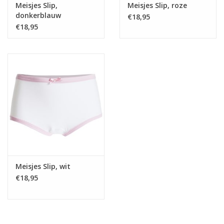
Meisjes Slip,
Meisjes Slip, roze
Productie
donkerblauw
€18,95
€18,95
Het UnderWunder ondergoed wordt met de hand gemaakt
volgens de Oeko-Tex Standard 100 richtlijnen. Dit is goed voor
mens en milieu.
.
Meisjes Slip, wit
€18,95