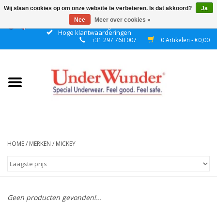
Wij slaan cookies op om onze website te verbeteren. Is dat akkoord?
Ja
Nee
Meer over cookies »
Gratis verzending boven € 50 binnen NL
Hoge klantwaarderingen
+31 297 760 007
0 Artikelen - €0,00
Home
Dames
Heren
Jongens
HOME
/
MERKEN
/
MICKEY
Meisjes
Nacht
Geen producten gevonden!...
Plashorloges