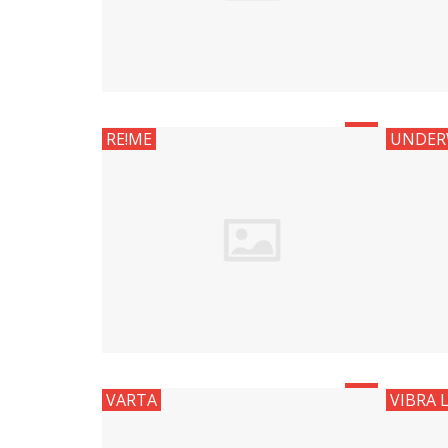
0
RE!ME
UNDER
0
VARTA
VIBRA 