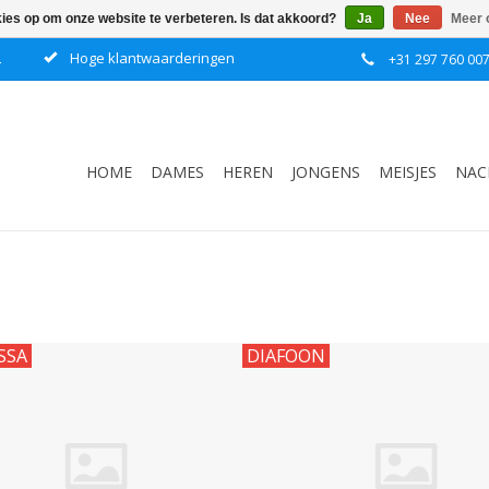
kies op om onze website te verbeteren. Is dat akkoord?
Ja
Nee
Meer 
L
Hoge klantwaarderingen
+31 297 760 00
HOME
DAMES
HEREN
JONGENS
MEISJES
NAC
SSA
DIAFOON