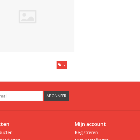
7
ABONNEER
cten
Mijn account
ducten
Registreren