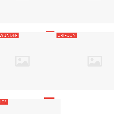
0
WUNDER
URIFOON
92
LITE