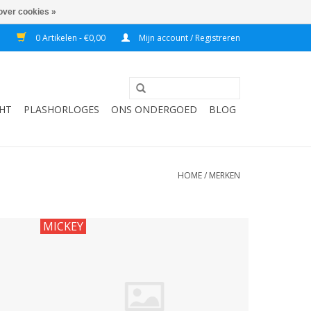
over cookies »
7
0 Artikelen - €0,00
Mijn account / Registreren
HT
PLASHORLOGES
ONS ONDERGOED
BLOG
HOME
/
MERKEN
MICKEY