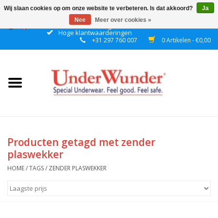
Wij slaan cookies op om onze website te verbeteren. Is dat akkoord?
Ja
Nee
Meer over cookies »
Gratis verzending boven € 50 binnen NL
Hoge klantwaarderingen
+31 297 760 007
0 Artikelen - €0,00
Home
Dames
Heren
Jongens
Producten getagd met zender
plaswekker
Meisjes
HOME
/
TAGS
/
ZENDER PLASWEKKER
Nacht
Plashorloges