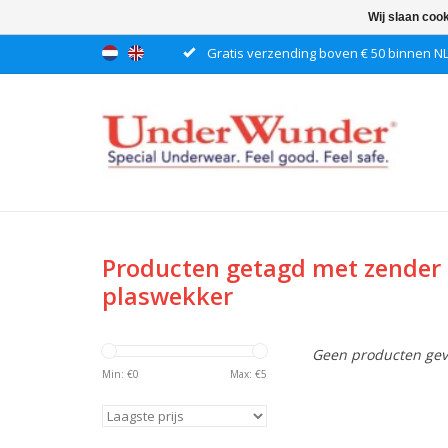
Wij slaan coo
Gratis verzending boven € 50 binnen N
Producten getagd met zender
plaswekker
Geen producten gev
Min: €
0
Max: €
5