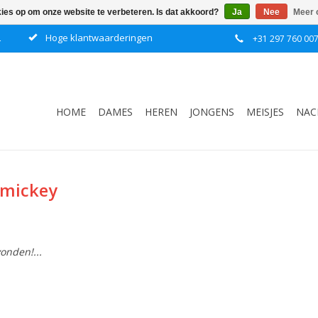
kies op om onze website te verbeteren. Is dat akkoord?
Ja
Nee
Meer 
L
Hoge klantwaarderingen
+31 297 760 00
HOME
DAMES
HEREN
JONGENS
MEISJES
NAC
 mickey
onden!...