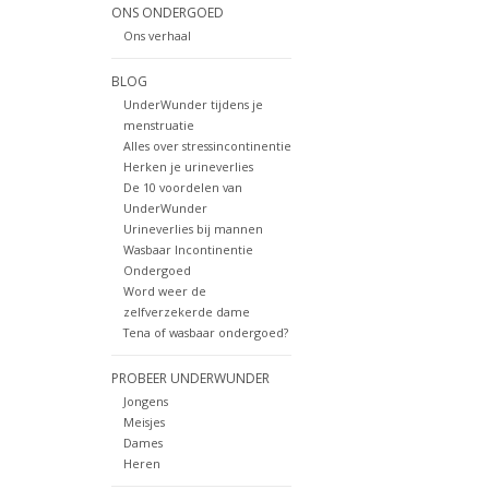
ONS ONDERGOED
Ons verhaal
BLOG
UnderWunder tijdens je
menstruatie
Alles over stressincontinentie
Herken je urineverlies
De 10 voordelen van
UnderWunder
Urineverlies bij mannen
Wasbaar Incontinentie
Ondergoed
Word weer de
zelfverzekerde dame
Tena of wasbaar ondergoed?
PROBEER UNDERWUNDER
Jongens
Meisjes
Dames
Heren