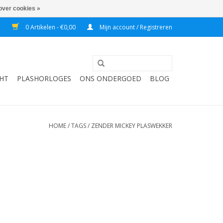
over cookies »
7
0 Artikelen - €0,00
Mijn account / Registreren
HT
PLASHORLOGES
ONS ONDERGOED
BLOG
HOME
/
TAGS
/
ZENDER MICKEY PLASWEKKER