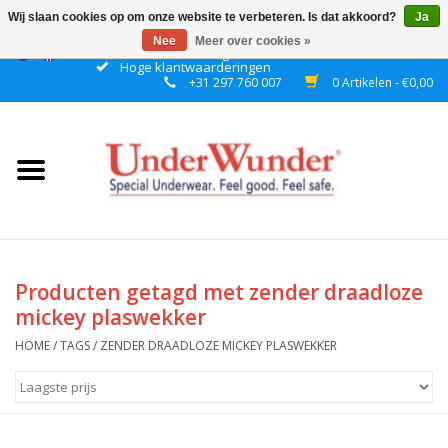
Wij slaan cookies op om onze website te verbeteren. Is dat akkoord?
Ja
Nee
Meer over cookies »
Gratis verzending boven € 50 binnen NL
Hoge klantwaarderingen
+31 297 760 007
0 Artikelen - €0,00
Home
Dames
Heren
Jongens
Producten getagd met zender draadloze
mickey plaswekker
Meisjes
HOME
/
TAGS
/
ZENDER DRAADLOZE MICKEY PLASWEKKER
Nacht
Plashorloges