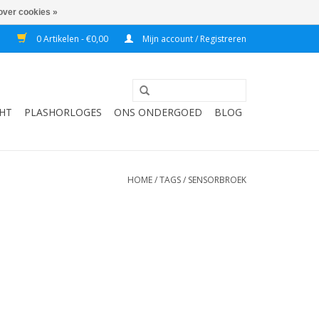
over cookies »
7
0 Artikelen - €0,00
Mijn account / Registreren
HT
PLASHORLOGES
ONS ONDERGOED
BLOG
HOME
/
TAGS
/
SENSORBROEK