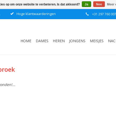
kies op om onze website te verbeteren. Is dat akkoord?
Ja
Nee
Meer 
L
Hoge klantwaarderingen
+31 297 760 00
HOME
DAMES
HEREN
JONGENS
MEISJES
NAC
broek
onden!...