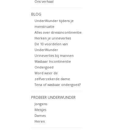
Ons verhaal
BLOG
UnderWunder tijdens je
menstruatie
Alles over stressincontinentie
Herken je urineverlies
De 10 voordelen van
UnderWunder
Urineverlies bij mannen
Wasbaar Incontinentie
Ondergoed
Word weer de
zelfverzekerde dame
Tena of wasbaar ondergoed?
PROBEER UNDERWUNDER
Jongens
Meisjes
Dames
Heren