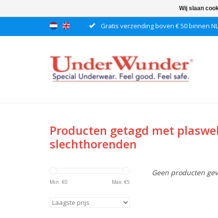
Wij slaan coo
Gratis verzending boven € 50 binnen N
Producten getagd met plaswe
slechthorenden
Geen producten gev
Min: €
0
Max: €
5