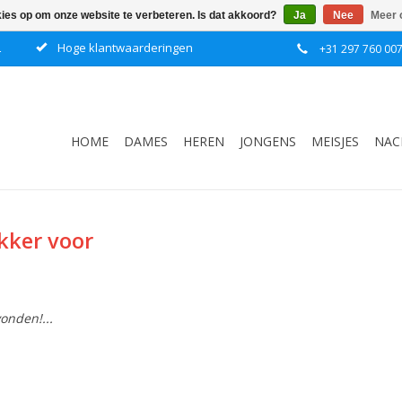
kies op om onze website te verbeteren. Is dat akkoord?
Ja
Nee
Meer 
L
Hoge klantwaarderingen
+31 297 760 00
HOME
DAMES
HEREN
JONGENS
MEISJES
NAC
kker voor
onden!...