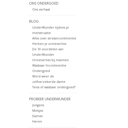
ONS ONDERGOED
Ons verhaal
BLOG
UnderWunder tijdens je
menstruatie
Alles over stressincontinentie
Herken je urineverlies
De 10 voordelen van
UnderWunder
Urineverlies bij mannen
Wasbaar Incontinentie
Ondergoed
Word weer de
zelfverzekerde dame
Tena of wasbaar ondergoed?
PROBEER UNDERWUNDER
Jongens
Meisjes
Dames
Heren