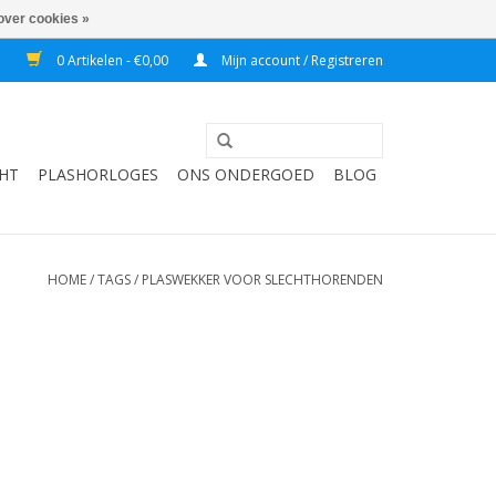
over cookies »
7
0 Artikelen - €0,00
Mijn account / Registreren
HT
PLASHORLOGES
ONS ONDERGOED
BLOG
HOME
/
TAGS
/
PLASWEKKER VOOR SLECHTHORENDEN