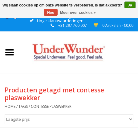
Wij slaan cookies op om onze website te verbeteren. Is dat akkoord?
Ja
Nee
Meer over cookies »
Gratis verzending boven € 50 binnen NL
Hoge klantwaarderingen
+31 297 760 007
0 Artikelen - €0,00
Home
Dames
Heren
Jongens
Producten getagd met contesse
plaswekker
Meisjes
HOME
/
TAGS
/
CONTESSE PLASWEKKER
Nacht
Plashorloges