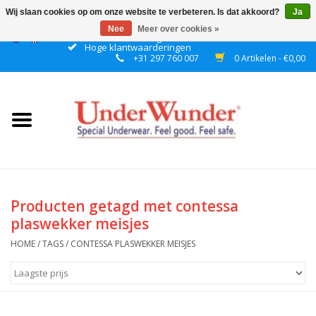
Wij slaan cookies op om onze website te verbeteren. Is dat akkoord?
Ja
Nee
Meer over cookies »
Gratis verzending boven € 50 binnen NL
Hoge klantwaarderingen
+31 297 760 007
0 Artikelen - €0,00
Home
Dames
Heren
Jongens
Producten getagd met contessa
plaswekker meisjes
Meisjes
HOME
/
TAGS
/
CONTESSA PLASWEKKER MEISJES
Nacht
Plashorloges