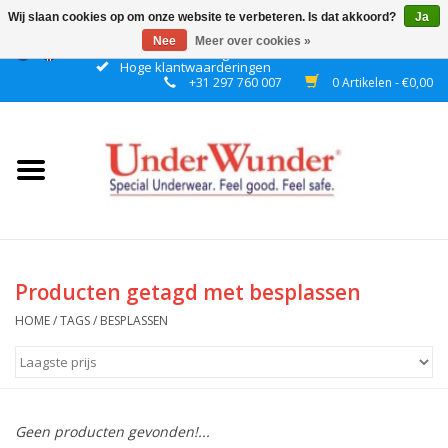
Wij slaan cookies op om onze website te verbeteren. Is dat akkoord?
Ja
Nee
Meer over cookies »
Gratis verzending boven € 50 binnen NL
Hoge klantwaarderingen
+31 297 760 007
0 Artikelen - €0,00
Home
Dames
Heren
Jongens
Producten getagd met besplassen
Meisjes
HOME
/
TAGS
/
BESPLASSEN
Nacht
Geen producten gevonden!...
Plashorloges