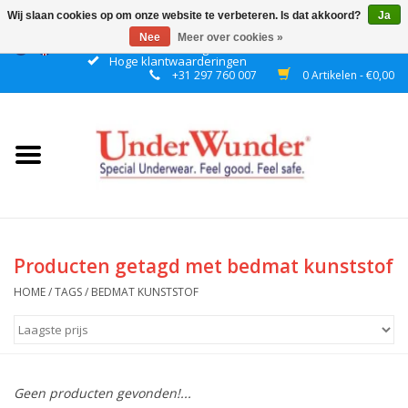
Wij slaan cookies op om onze website te verbeteren. Is dat akkoord?
Ja
Nee
Meer over cookies »
Gratis verzending boven € 50 binnen NL
Hoge klantwaarderingen
+31 297 760 007
0 Artikelen - €0,00
Home
Dames
Heren
Jongens
Producten getagd met bedmat kunststof
Meisjes
HOME
/
TAGS
/
BEDMAT KUNSTSTOF
Nacht
Geen producten gevonden!...
Plashorloges