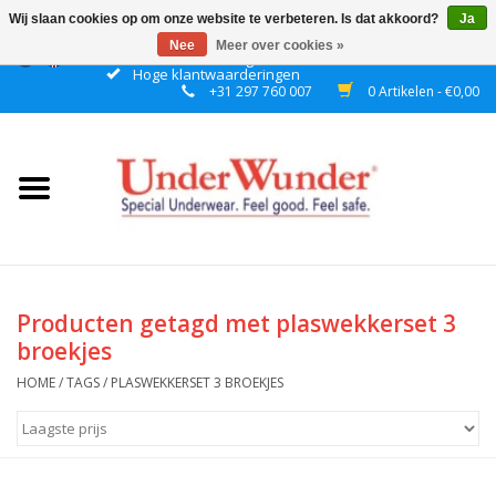
Wij slaan cookies op om onze website te verbeteren. Is dat akkoord?
Ja
Nee
Meer over cookies »
Gratis verzending boven € 50 binnen NL
Hoge klantwaarderingen
+31 297 760 007
0 Artikelen - €0,00
Home
Dames
Heren
Jongens
Producten getagd met plaswekkerset 3
broekjes
Meisjes
HOME
/
TAGS
/
PLASWEKKERSET 3 BROEKJES
Nacht
Plashorloges