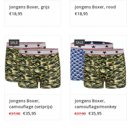
Jongens Boxer, grijs
Jongens Boxer, rood
€18,95
€18,95
SALE
SALE
Jongens Boxer,
Jongens Boxer,
camouflage (setprijs)
camouflage/monkey
(setprijs)
€35,95
€35,95
€37,90
€37,90