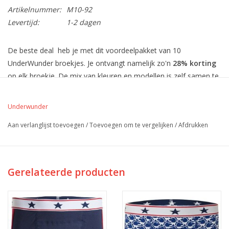
Artikelnummer:
M10-92
Levertijd:
1-2 dagen
De beste deal heb je met dit voordeelpakket van 10
UnderWunder broekjes. Je ontvangt namelijk zo'n
28% korting
op elk broekje. De mix van kleuren en modellen is zelf samen te
stellen. 5 verschillende of 5 x hetzelfde. Het is aan jou.
Je kunt kiezen uit blauwe, witte en roze slips en hipsters met een
Underwunder
print. Stoer camouflage of lieve hartjes.
Aan verlanglijst toevoegen
/
Toevoegen om te vergelijken
/
Afdrukken
Absorptievermogen
Het absorptievermogen is gemiddeld 75 ml gemeten in 4 uur
tijd. Dus uitermate geschikt voor het opvangen van scheutjes en
Gerelateerde producten
druppels (urine en/of vloeibare ontlasting).
Maten en maattabel
UnderWunder is voor kinderen verkrijgbaar in de maten 104 t/m
176. Hierbij maken wij gebruik van combinatiematen, dus