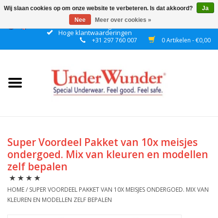
Wij slaan cookies op om onze website te verbeteren. Is dat akkoord?
Ja
Nee
Meer over cookies »
Gratis verzending boven € 50 binnen NL
Hoge klantwaarderingen
+31 297 760 007
0 Artikelen - €0,00
Home
Dames
Heren
Jongens
Super Voordeel Pakket van 10x meisjes
ondergoed. Mix van kleuren en modellen
Meisjes
zelf bepalen
Nacht
HOME
/
SUPER VOORDEEL PAKKET VAN 10X MEISJES ONDERGOED. MIX VAN
KLEUREN EN MODELLEN ZELF BEPALEN
Plashorloges