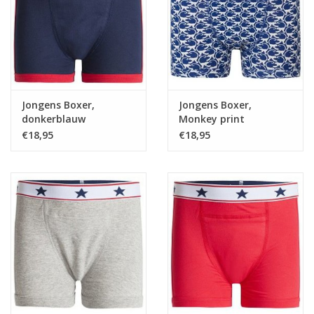
bijvoorbeeld 110/116 en 122/128.
Wilt u het nameten op basis van het eigen ondergoed van uw
kind? Gebruik dan
deze maattabel
.
Materiaal en wasvoorschrift
95% katoen, 5% elastaan.
Jongens Boxer,
Jongens Boxer,
donkerblauw
Monkey print
€18,95
€18,95
Productie
Het UnderWunder ondergoed wordt met de hand gemaakt
volgens de Oeko-Tex Standard 100 richtlijnen. Dit is goed voor
mens en milieu.