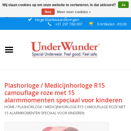
Wij slaan cookies op om onze website te verbeteren. Is dat akkoord?
Ja
Nee
Meer over cookies »
Gratis verzending boven € 50 binnen NL
Hoge klantwaarderingen
+31 297 760 007
0 Artikelen - €0,00
Home
Dames
Heren
Jongens
Plashorloge / Medicijnhorloge R15
camouflage roze met 15
Meisjes
alarmmomenten speciaal voor kinderen
HOME
/
PLASHORLOGE / MEDICIJNHORLOGE R15 CAMOUFLAGE ROZE MET
Nacht
15 ALARMMOMENTEN SPECIAAL VOOR KINDEREN
Plashorloges