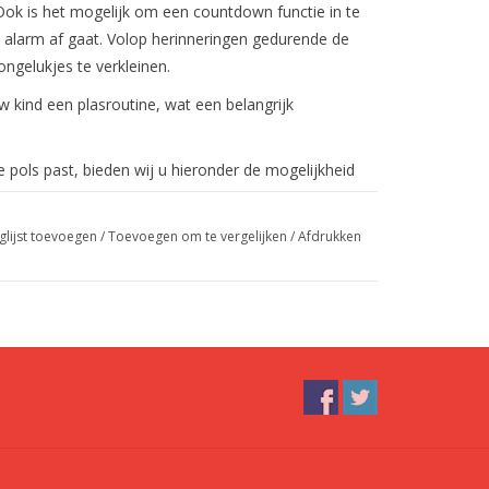
ok is het mogelijk om een countdown functie in te
n alarm af gaat. Volop herinneringen gedurende de
ngelukjes te verkleinen.
 kind een plasroutine, wat een belangrijk
pols past, bieden wij u hieronder de mogelijkheid
glijst toevoegen
/
Toevoegen om te vergelijken
/
Afdrukken
 hele duidelijke en leuke manier uit hoe het
de urine productie, hoe het beste kan worden
t zo'n 10 jaar mee te nemen in dit thema.
roces om zindelijk te worden en is extra
ten in 4 uur tijd. Dus uitermate geschikt voor het
 vloeibare ontlasting).