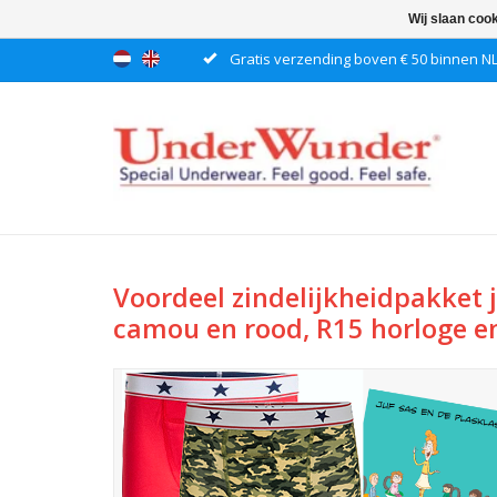
Wij slaan coo
Gratis verzending boven € 50 binnen N
Voordeel zindelijkheidpakket 
camou en rood, R15 horloge en