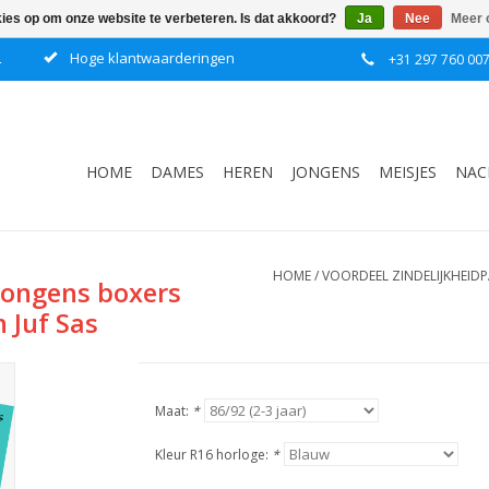
kies op om onze website te verbeteren. Is dat akkoord?
Ja
Nee
Meer 
L
Hoge klantwaarderingen
+31 297 760 00
HOME
DAMES
HEREN
JONGENS
MEISJES
NAC
HOME
/
VOORDEEL ZINDELIJKHEID
jongens boxers
 Juf Sas
Maat:
*
Kleur R16 horloge:
*