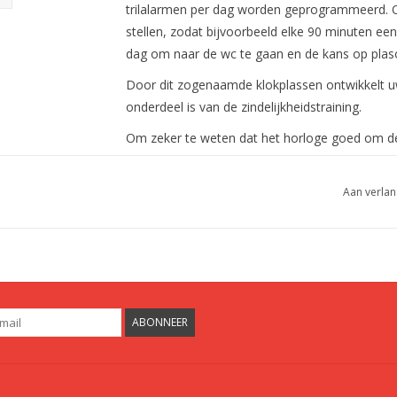
trilalarmen per dag worden geprogrammeerd. O
stellen, zodat bijvoorbeeld elke 90 minuten ee
dag om naar de wc te gaan en de kans op plaso
Door dit zogenaamde klokplassen ontwikkelt uw
onderdeel is van de zindelijkheidstraining.
Om zeker te weten dat het horloge goed om de 
het te passen.
Aan verlan
3. Ons boekje Juf Sas en de Plasklas legt op een
allemaal werkt rondom het plassen. De blaas, 
geplast etc. Een echte aanrader om kinderen to
Dit zindelijkheidspakket helpt kinderen in het p
aantrekkelijk door de zeer scherpe prijs.
ABONNEER
Absorptievermogen
Het absorptievermogen is gemiddeld 75 ml geme
opvangen van scheutjes en druppels (urine en/of