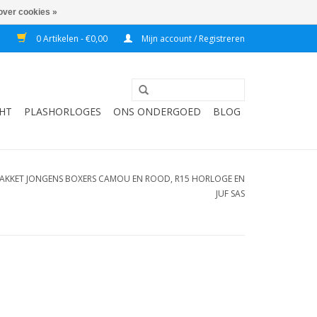
over cookies »
7
0 Artikelen - €0,00
Mijn account / Registreren
HT
PLASHORLOGES
ONS ONDERGOED
BLOG
PAKKET JONGENS BOXERS CAMOU EN ROOD, R15 HORLOGE EN
JUF SAS