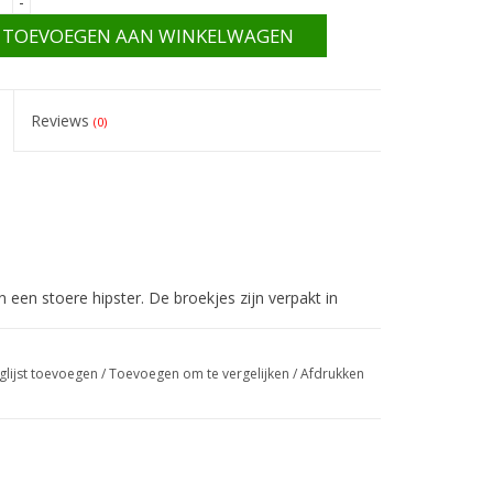
-
TOEVOEGEN AAN WINKELWAGEN
Reviews
(0)
en een stoere hipster. De broekjes zijn verpakt in
glijst toevoegen
/
Toevoegen om te vergelijken
/
Afdrukken
ten in 4 uur tijd. Dus uitermate geschikt voor het
 vloeibare ontlasting).