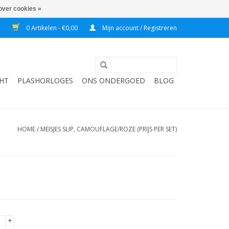
over cookies »
7
0 Artikelen - €0,00
Mijn account / Registreren
HT
PLASHORLOGES
ONS ONDERGOED
BLOG
HOME
/
MEISJES SLIP, CAMOUFLAGE/ROZE (PRIJS PER SET)
+