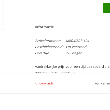
Informatie
Artikelnummer:
M604/607-104
Beschikbaarheid:
Op voorraad
Levertijd:
1-2 dagen
Aantrekkelijke prijs voor een tijdloze roze slip 
een handige meeneem etui.
Absorptievermogen
Underwunder
Aan verlan
Het absorptievermogen is gemiddeld 75 ml geme
opvangen van scheutjes en druppels (urine en/of
Maten en maattabel