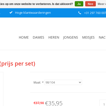
kies op om onze website te verbeteren. Is dat akkoord?
Ja
Nee
Meer 
L
Hoge klantwaarderingen
+31 297 760 00
HOME
DAMES
HEREN
JONGENS
MEISJES
NAC
prijs per set)
Maat:
*
€35,95
€37,90