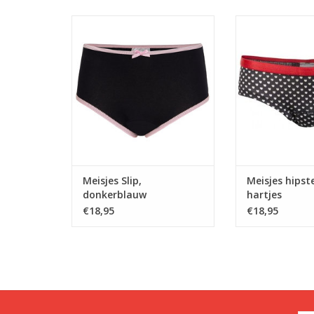
Tijdloos klassiek model, met
NIEUW! Mooie
roze biesjes en schattig strikje.
Donkerblauw met 
Hiermee kan uw dochter veilig
en mooi elastiek
naar school. En is verkleden
uw dochter veili
rondom gym geen vervelend
En is verklede
moment. Niemand zal zien dat
geen ver
ze een onderbroek met een
moment.Niemand 
geheimpje draagt. Het broekje
ze een onderbr
is verpakt in een hand
geheimpje draagt
is verpak
TOEVOEGEN AAN WINKELWAGEN
Meisjes Slip,
Meisjes hipst
TOEVOEGEN AAN
donkerblauw
hartjes
€18,95
€18,95