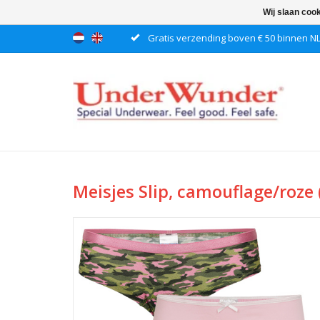
Wij slaan coo
Gratis verzending boven € 50 binnen N
Meisjes Slip, camouflage/roze (