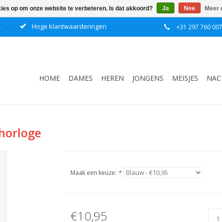
kies op om onze website te verbeteren. Is dat akkoord?
Ja
Nee
Meer 
L
Hoge klantwaarderingen
+31 297 760 00
HOME
DAMES
HEREN
JONGENS
MEISJES
NAC
horloge
Maak een keuze:
*
€10,95