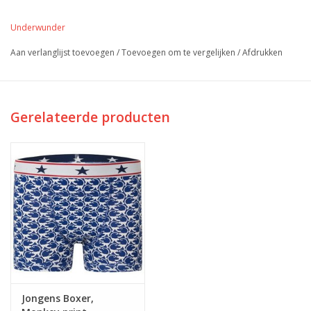
voordelige prijs
geldt bij een aanschaf van 2 boxers. Verpakt per
stuk in een handig meeneem etui.
Underwunder
Absorptievermogen
Aan verlanglijst toevoegen
/
Toevoegen om te vergelijken
/
Afdrukken
Het absorptievermogen is gemiddeld 75 ml gemeten in 4 uur
tijd. Dus uitermate geschikt voor het opvangen van scheutjes en
druppels (urine en/of vloeibare ontlasting).
Gerelateerde producten
Maten en maattabel
UnderWunder is voor jongens verkrijgbaar in de maten 104 t/m
176. Hierbij maken wij gebruik van combinatiematen, dus
bijvoorbeeld 110/116 en 122/128.
Wilt u het nameten op basis van het eigen ondergoed van uw
kind? Gebruik dan
deze maattabel
.
Materiaal
95% katoen, 5% elastaan.
Jongens Boxer,