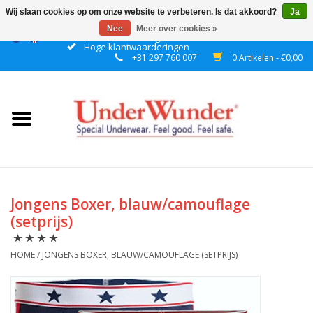
Wij slaan cookies op om onze website te verbeteren. Is dat akkoord?
Ja
Nee
Meer over cookies »
Gratis verzending boven € 50 binnen NL
Hoge klantwaarderingen
+31 297 760 007
0 Artikelen - €0,00
Home
Dames
Heren
Jongens
Jongens Boxer, blauw/camouflage
(setprijs)
Meisjes
HOME
/
JONGENS BOXER, BLAUW/CAMOUFLAGE (SETPRIJS)
Nacht
Plashorloges