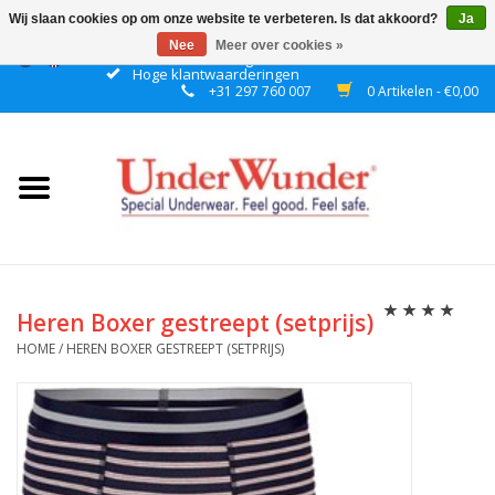
Wij slaan cookies op om onze website te verbeteren. Is dat akkoord?
Ja
Nee
Meer over cookies »
Gratis verzending boven € 50 binnen NL
Hoge klantwaarderingen
+31 297 760 007
0 Artikelen - €0,00
Home
Dames
Heren
Jongens
Heren Boxer gestreept (setprijs)
HOME
/
HEREN BOXER GESTREEPT (SETPRIJS)
Meisjes
Nacht
Plashorloges