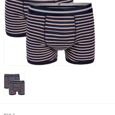
Ons ondergoed
Blog
Maat:
*