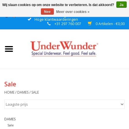
Wij slaan cookies op om onze website te verbeteren. Is dat akkoord?
Ja
Nee
Meer over cookies »
Gratis verzending boven € 50 binnen NL
Hoge klantwaarderingen
+31 297 760 007
0 Artikelen - €0,00
Home
Dames
Heren
Jongens
Sale
Meisjes
HOME
/
DAMES
/
SALE
Nacht
DAMES
Plashorloges
Sale