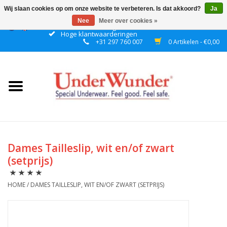
Wij slaan cookies op om onze website te verbeteren. Is dat akkoord?
Ja
Nee
Meer over cookies »
Gratis verzending boven € 50 binnen NL
Hoge klantwaarderingen
+31 297 760 007
0 Artikelen - €0,00
Home
Dames
Heren
Jongens
Dames Tailleslip, wit en/of zwart
(setprijs)
Meisjes
HOME
/
DAMES TAILLESLIP, WIT EN/OF ZWART (SETPRIJS)
Nacht
Plashorloges