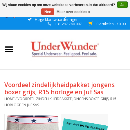
Wij slaan cookies op om onze website te verbeteren. Is dat akkoord?
Ja
Nee
Meer over cookies »
Gratis verzending boven € 50 binnen NL
Hoge klantwaarderingen
+31 297 760 007
0 Artikelen - €0,00
Home
Dames
Heren
Jongens
Voordeel zindelijkheidpakket jongens
boxer grijs, R15 horloge en Juf Sas
Meisjes
HOME
/
VOORDEEL ZINDELIJKHEIDPAKKET JONGENS BOXER GRIJS, R15
HORLOGE EN JUF SAS
Nacht
Plashorloges