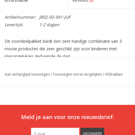
Informatie
Reviews
(0)
Artikelnummer:
J802-92-941-JUF
Levertijd:
1-2 dagen
Dit voordeelpakket biedt een zeer handige combinatie van 3
mooie producten die zeer geschikt zijn voor kinderen met
plasongelukjes gedurende de dag:
1. Een mooie grijze UnderWunder boxer. Deze absorbeert
onzichtbaar zo'n 75 ml urine en neutraliseert de geurtjes
Aan verlanglijst toevoegen
/
Toevoegen om te vergelijken
/
Afdrukken
grotendeels.
2. Een R15 plas/medicijnhorloge in de kleur blauw, zwart of roze.
Met dit horloge kunnen tot 15 trilalarmen per dag worden
geprogrammeerd. Ook is het mogelijk om een countdown
functie in te stellen, zodat bijvoorbeeld elke 90 minuten een
Meld je aan voor onze nieuwsbrief:
alarm af gaat. Volop herinneringen gedurende de dag om naar
de wc te gaan en de kans op plasongelukjes te verkleinen.
ABONNEER